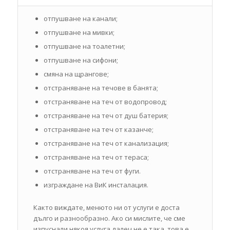
отпушване на канали;
отпушване на мивки;
отпушване на тоалетни;
отпушване на сифони;
смяна на щрангове;
отстраняване на течове в банята;
отстраняване на теч от водопровод;
отстраняване на теч от душ батерия;
отстраняване на теч от казанче;
отстраняване на теч от канализация;
отстраняване на теч от тераса;
отстраняване на теч от фуги.
изграждане на ВиК инсталация.
Както виждате, менюто ни от услуги е доста
дълго и разнообразно. Ако си мислите, че сме
изпуснали някоя услуга далеч не е така, това е