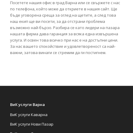
Посетете нашия офис в град Варна или се свържете с нас
по телефона, който може да откриете в нашия сайт. Ще
бъде уговорена среща за оглед на щетите, а след това
наш екип ще ви посети, за да отстрани проблема
възможно най-бързо. Разбира се като лидери на пазара
нашата фирма дава гаранция за всяка една извършена
услуга. И освен това всичко при нас е на достъпни цени.
За нас вашето спокойствие и удовлетвореност са най-
важни, затова винаги се стремим да ги постигнем.
ВиК услуги Варна
ВиК услуги Каварна
ВиК услуги Нови Пазар