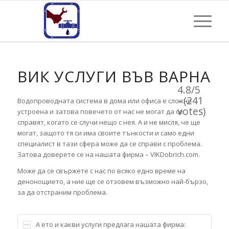
ВИК УСЛУГИ ВЪВ ВАРНА
4.8/5
- (241
Водопроводната система в дома или офиса е сложно
votes)
устроена и затова повечето от нас не могат да се
справят, когато се случи нещо с нея. А и не мисля, че ще
могат, защото тя си има своите тънкости и само едни
специалист в тази сфера може да се справи с проблема.
Затова доверете се на нашата фирма – VIKDobrich.com.
Може да се свържете с нас по всяко едно време на
денонощието, а ние ще се отзовем възможно най-бързо,
за да отстраним проблема.
А ето и какви услуги предлага нашата фирма: