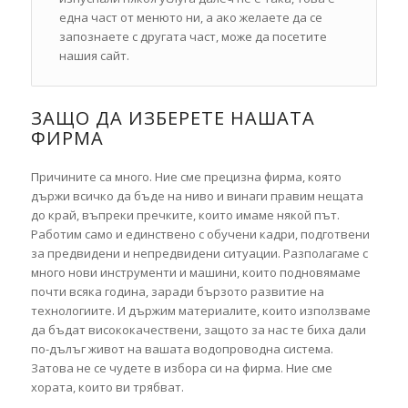
една част от менюто ни, а ако желаете да се
запознаете с другата част, може да посетите
нашия сайт.
ЗАЩО ДА ИЗБЕРЕТЕ НАШАТА
ФИРМА
Причините са много. Ние сме прецизна фирма, която
държи всичко да бъде на ниво и винаги правим нещата
до край, въпреки пречките, които имаме някой път.
Работим само и единствено с обучени кадри, подготвени
за предвидени и непредвидени ситуации. Разполагаме с
много нови инструменти и машини, които подновямаме
почти всяка година, заради бързото развитие на
технологиите. И държим материалите, които използваме
да бъдат висококачествени, защото за нас те биха дали
по-дълъг живот на вашата водопроводна система.
Затова не се чудете в избора си на фирма. Ние сме
хората, които ви трябват.