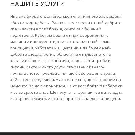
НАШИТЕ УСЛУГИ
Ние сме фирма с дългогодишен опит и много завършени
обекти зад гърба си. Разполагаме с едни от най-добрите
специалисти в този бранш, които са обучени и
подготвени. Работим с едни от най-съвременните
машини и инструменти, които са нашият най-голям
помощник в работата ни. Целта ни е да бъдем най-
добрите специалисти в областа на отпушването на
канали и шахти, септични ями, водосточни тръби и
сифони, както и много други, свързани с канало-
почистването. Проблемът ви ще бъде решен в срока,
който сме определили. А ако е спешно, ще се отзовем на
момента, за да ви помогнем. Не се колебайте в избора си
и се свържете с нас. Ще получите гаранция за всяка една
извършена услуга. А всичко при нас е на достъпни цени.