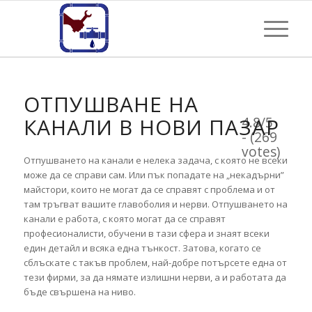
ОТПУШВАНЕ НА
КАНАЛИ В НОВИ ПАЗАР
4.8/5
- (269
votes)
Отпушването на канали е нелека задача, с която не всеки
може да се справи сам. Или пък попадате на „некадърни”
майстори, които не могат да се справят с проблема и от
там тръгват вашите главоболия и нерви. Отпушването на
канали е работа, с която могат да се справят
професионалисти, обучени в тази сфера и знаят всеки
един детайл и всяка една тънкост. Затова, когато се
сблъскате с такъв проблем, най-добре потърсете една от
тези фирми, за да нямате излишни нерви, а и работата да
бъде свършена на ниво.